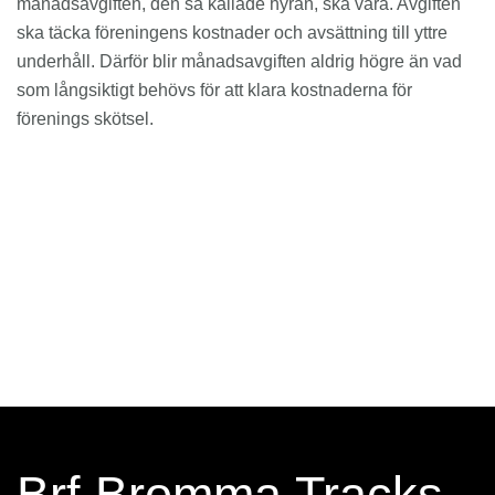
månadsavgiften, den så kallade hyran, ska vara. Avgiften
ska täcka föreningens kostnader och avsättning till yttre
underhåll. Därför blir månadsavgiften aldrig högre än vad
som långsiktigt behövs för att klara kostnaderna för
förenings skötsel.
Brf Bromma Tracks