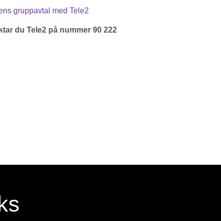
gens gruppavtal med Tele2
aktar du Tele2 på nummer 90 222
ks